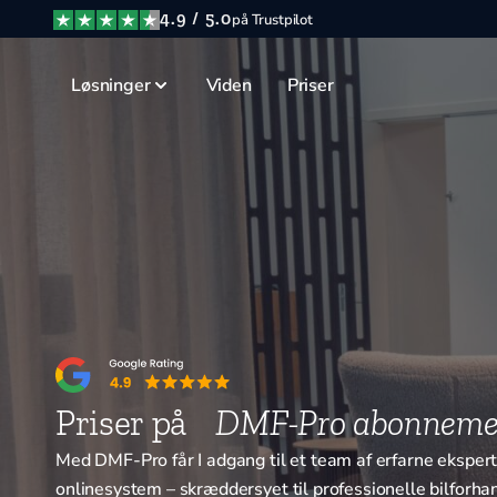
4.9 / 5.0
på Trustpilot
Løsninger
Viden
Priser
Priser på
DMF-Pro abonneme
Med DMF-Pro får I adgang til et team af erfarne eksperte
onlinesystem – skræddersyet til professionelle bilforha