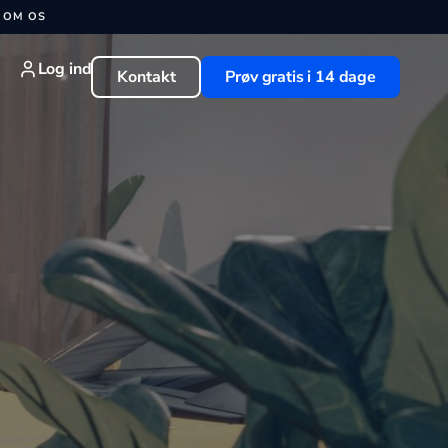
OM OS
Log ind
Kontakt
Prøv gratis i 14 dage