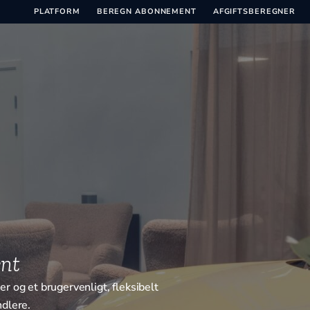
PLATFORM
BEREGN ABONNEMENT
AFGIFTSBEREGNER
nt
r og et brugervenligt, fleksibelt
ndlere.