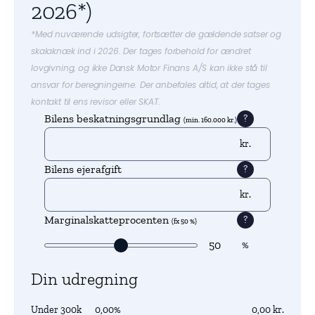
2026*)
*Med nuværende udsigter, fortsætter de gældende satser og
skalaknæk ind i 2026. Der tages forbehold for ændret
lovgivning, og ikke Dansk Motor Finans A/S kan ikke stå til
ansvar for beregningerne. Der anbefales altid, at der tages
kontakt til ens revisor eller SKAT.
Bilens beskatningsgrundlag
?
(min. 160.000 kr.)
Bilens ejerafgift
?
Marginalskatteprocenten
?
(fx 50 %)
50
Din udregning
Under 300k
0,00%
0,00 kr.