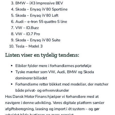
BMW – iX3 Impressive BEV
Skoda – Enyaq iV 80 Sportline
Skoda – Enyaq iV 80 Loft
Audi – e-tron 55 quattro S line
VW – ID.Buzz
VW – ID.7 Pro
Skoda – Enyaq iV 80 Suite
Tesla – Model 3
Listen viser en tydelig tendens:
Elbiler fylder mere i forhandlernes portefølje
Tyske mærker som VW, Audi, BMW og Skoda
dominerer billedet
Forhandlerne retter blikket mod modeller, der matcher
både privat- og erhvervskunder
Hos Dansk Motor Finans hjælper vi forhandlere med at
navigere i denne udvikling. Vores digitale platform samler
afgiftsberegning, leasing og import i ét system – og gør
arbejdet både hurtigere og mere præcist.