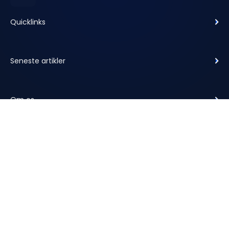
Quicklinks
Seneste artikler
Om os
Copyright © 2025 | All Rights Reserved | Dansk Motor Finans A/S,
Hans Christian Ørsteds Vej 18, 6000 Kolding, Danmark | CVR 39 31 11 51
|
Cookiepolitik
Privatlivspolitik