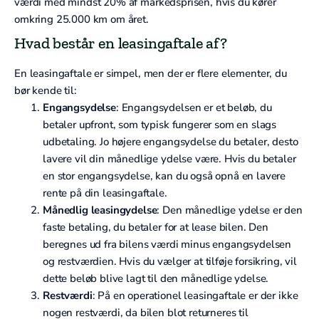
værdi med mindst 20% af markedsprisen, hvis du kører
omkring 25.000 km om året.
Hvad består en leasingaftale af?
En leasingaftale er simpel, men der er flere elementer, du
bør kende til:
Engangsydelse
: Engangsydelsen er et beløb, du
betaler upfront, som typisk fungerer som en slags
udbetaling. Jo højere engangsydelse du betaler, desto
lavere vil din månedlige ydelse være. Hvis du betaler
en stor engangsydelse, kan du også opnå en lavere
rente på din leasingaftale.
Månedlig leasingydelse
: Den månedlige ydelse er den
faste betaling, du betaler for at lease bilen. Den
beregnes ud fra bilens værdi minus engangsydelsen
og restværdien. Hvis du vælger at tilføje forsikring, vil
dette beløb blive lagt til den månedlige ydelse.
Restværdi
: På en operationel leasingaftale er der ikke
nogen restværdi, da bilen blot returneres til