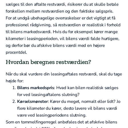
sælges til den aftalte restværdi, risikerer du at skulle betale
forskellen mellem restværdien og den faktiske salgspris.
For at undgå ubehagelige overraskelser er det vigtigt at få
professionel rådgivning, så restværdien er realistisk i forhold
til bilens markedsværdi. Hvis du for eksempel kører mange
kilometer i leasingperioden, vil bilens værdi falde hurtigere,
og derfor bør du afskrive bilens værdi med en højere
procentdel.
Hvordan beregnes restværdien?
Når du skal vurdere din leasingaftales restværdi, skal du tage
højde for:
Bilens markedspris
: Hvad kan bilen realistisk sælges
for ved leasingaftalens slutning?
Kørselsmønster
: Kører du meget, normalt eller lidt? Jo
flere kilometer du kører, desto lavere vil bilens værdi
være ved leasingperiodens slutning.
Som en tommelfingerregel anbefales det at afskrive bilens