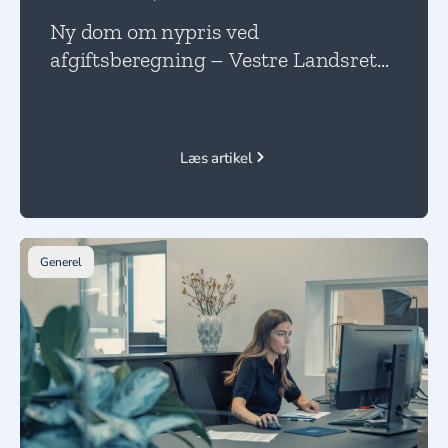
Ny dom om nypris ved
afgiftsberegning – Vestre Landsret
præciserer grundlaget for brugte
biler
Læs artikel
Generel