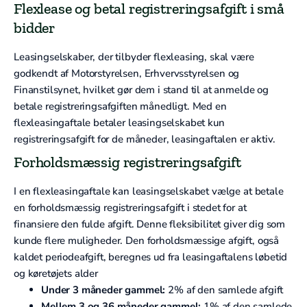
Flexlease og betal registreringsafgift i små
bidder
Leasingselskaber, der tilbyder flexleasing, skal være
godkendt af Motorstyrelsen, Erhvervsstyrelsen og
Finanstilsynet, hvilket gør dem i stand til at anmelde og
betale registreringsafgiften månedligt. Med en
flexleasingaftale betaler leasingselskabet kun
registreringsafgift for de måneder, leasingaftalen er aktiv.
Forholdsmæssig registreringsafgift
I en flexleasingaftale kan leasingselskabet vælge at betale
en forholdsmæssig registreringsafgift i stedet for at
finansiere den fulde afgift. Denne fleksibilitet giver dig som
kunde flere muligheder. Den forholdsmæssige afgift, også
kaldet periodeafgift, beregnes ud fra leasingaftalens løbetid
og køretøjets alder
Under 3 måneder gammel:
2% af den samlede afgift
Mellem 3 og 36 måneder gammel:
1% af den samlede