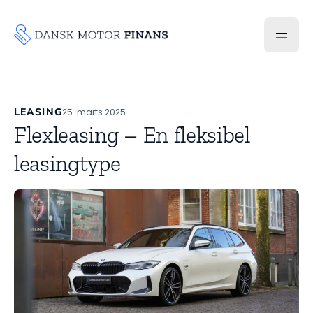
LEASING
25. marts 2025
Flexleasing – En fleksibel
leasingtype