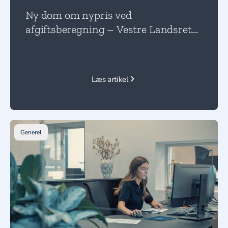
Ny dom om nypris ved
afgiftsberegning – Vestre Landsret
præciserer grundlaget for brugte
biler
Læs artikel
Generel