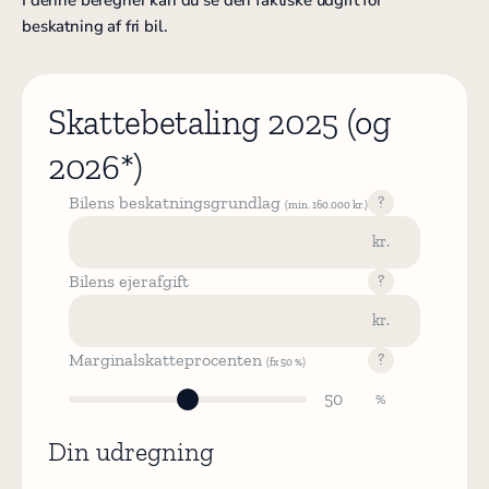
beskatning af fri bil.
Skattebetaling 2025 (og
2026*)
Bilens beskatningsgrundlag
?
(min. 160.000 kr.)
Bilens ejerafgift
?
Marginalskatteprocenten
?
(fx 50 %)
50
Din udregning