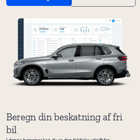
Beregn din beskatning af fri
bil
I denne beregner kan du se den faktiske udgift for