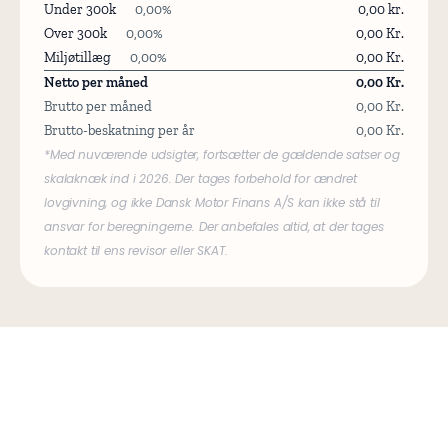
Under 300k
0,00%
0,00 kr.
Over 300k
0,00%
0,00 Kr.
Miljøtillæg
0,00%
0,00 Kr.
Netto per måned
0,00 Kr.
Brutto per måned
0,00 Kr.
Brutto-beskatning per år
0,00 Kr.
*Med nuværende udsigter, fortsætter de gældende satser og
skalaknæk ind i 2026. Der tages forbehold for ændret
lovgivning, og ikke Dansk Motor Finans A/S kan ikke stå til
ansvar for beregningerne. Der anbefales altid, at der tages
kontakt til ens revisor eller SKAT.